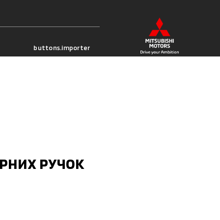
buttons.importer
РНИХ РУЧОК