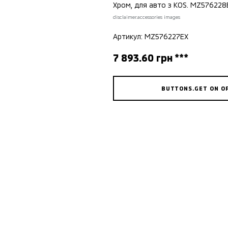
Хром, для авто з KOS. MZ576228E
disclaimer.accessories images
Артикул: MZ576227EX
7 893.60 грн ***
BUTTONS.GET ON O