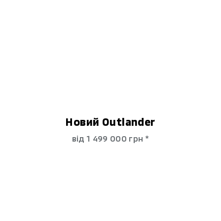
Новий Outlander
від 1 499 000 гpн *