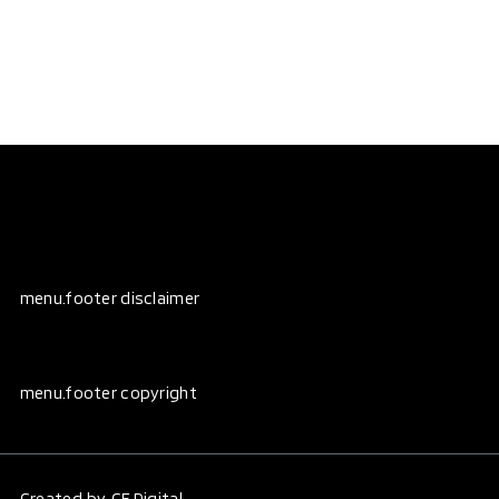
menu.footer disclaimer
menu.footer copyright
Created by
CF.Digital