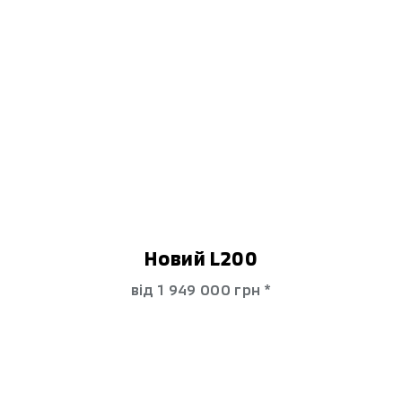
Новий L200
від 1 949 000 гpн *